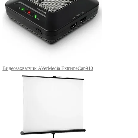
Видеозахватчик AVerMedia ExtremeCap910