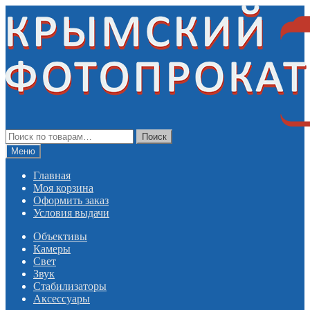
Перейти
Перейти
к
к
навигации
содержимому
Искать:
Поиск
Меню
Главная
Моя корзина
Оформить заказ
Условия выдачи
Объективы
Камеры
Свет
Звук
Стабилизаторы
Аксессуары