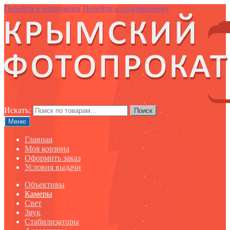
Перейти к навигации
Перейти к содержимому
Искать:
Поиск
Меню
Главная
Моя корзина
Оформить заказ
Условия выдачи
Объективы
Камеры
Свет
Звук
Стабилизаторы