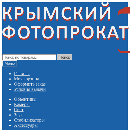
Перейти
Перейти
к
к
навигации
содержимому
Искать:
Поиск
Меню
Главная
Моя корзина
Оформить заказ
Условия выдачи
Объективы
Камеры
Свет
Звук
Стабилизаторы
Аксессуары