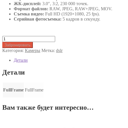
ЖК-дисплей:
3.0″, 3:2, 230 000 точек.
Формат файлов:
RAW, JPEG, RAW+JPEG, MOV.
Съемка видео:
Full HD (1920×1080, 25 fps).
Серийная фотосъемка:
5 кадров в секунду.
Количество
товара
Забронировать
Камера
Категория:
Камеры
Метка:
dslr
Canon
EOS
Детали
5D
Mark
Детали
II
body
FullFrame
FullFrame
Вам также будет интересно…